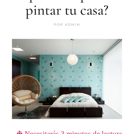
pintar tu casa?
POR
ADMIN
❉ Necesitarás
3
minutos de lectura