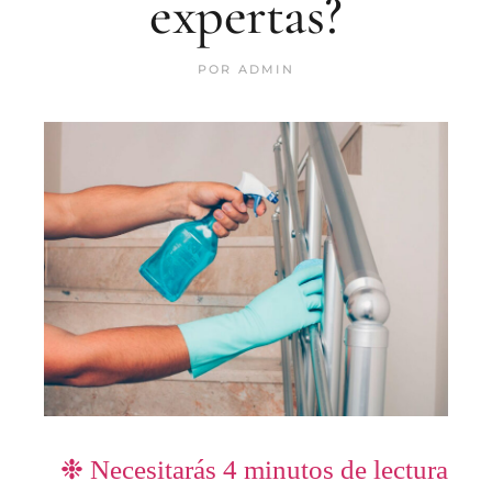
expertas?
POR
ADMIN
❉ Necesitarás
4
minutos de lectura